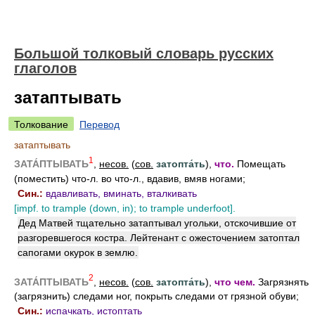
Большой толковый словарь русских
глаголов
затаптывать
Толкование
Перевод
затаптывать
1
ЗАТА́ПТЫВАТЬ
,
несов.
(
сов.
затопта́ть
),
что.
Помещать
(поместить) что-л. во что-л., вдавив, вмяв ногами;
Син.:
вдавливать, вминать, вталкивать
[impf. to trample (down, in); to trample underfoot].
Дед Матвей тщательно затаптывал угольки, отскочившие от
разгоревшегося костра. Лейтенант с ожесточением затоптал
сапогами окурок в землю.
2
ЗАТА́ПТЫВАТЬ
,
несов.
(
сов.
затопта́ть
),
что чем.
Загрязнять
(загрязнить) следами ног, покрыть следами от грязной обуви;
Син.:
испачкать, истоптать