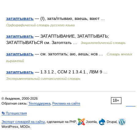
затаптывать
— (I), зата/птываю, ваешь, вают …
Орфографический словарь русского языка
затаптывать
— ЗАТАПТЫВАНИЕ, ЗАТАПТЫВАТЬ;
ЗАТАПТЫВАТЬСЯ см. Затоптать …
Энциклопедический словарь
затаптывать
— см. затоптать; аю, аешь; нсв …
Словарь многих
выражений
затаптывать
— 1.3.1.2., ССМ 2 1.3.4.1., ЛВМ 9 …
Экспериментальный синтаксический словарь
© Академик, 2000-2026
18+
Обратная связь:
Техподдержка
,
Реклама на сайте
👣 Путешествия
Экспорт словарей на сайты
, сделанные на PHP,
Joomla,
Drupal,
WordPress, MODx.