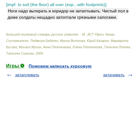
[impf. to soil (the floor) all over (esp., with footprints)].
Ноги надо вытирать и коридор не затаптывать. Чистый пол в
доме солдаты нещадно затоптали грязными сапогами.
Большой толковый словарь русских глаголов. - М.: АСТ-Пресс Книга.
.
Составители: Людмила Бабенко, Ирина Волчкова, Юрий Казарин, Маргарита
Кусова, Михаил Мухин, Анна Плотникова, Елена Плотникова, Татьяна Попова,
Татьяна Сивкова
.
2009
.
Игры ⚽
Поможем написать курсовую
затапливать
затачивать