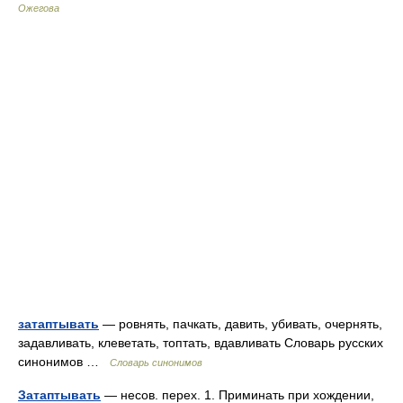
Ожегова
затаптывать
— ровнять, пачкать, давить, убивать, очернять,
задавливать, клеветать, топтать, вдавливать Словарь русских
синонимов …
Словарь синонимов
Затаптывать
— несов. перех. 1. Приминать при хождении,