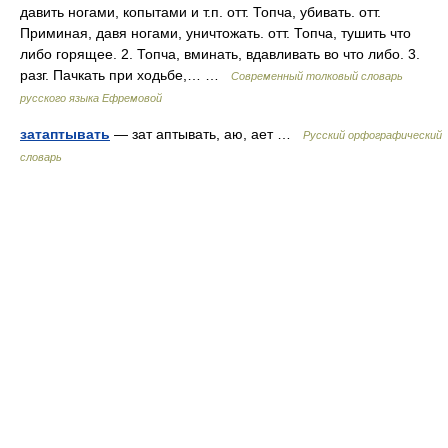
давить ногами, копытами и т.п. отт. Топча, убивать. отт.
Приминая, давя ногами, уничтожать. отт. Топча, тушить что
либо горящее. 2. Топча, вминать, вдавливать во что либо. 3.
разг. Пачкать при ходьбе,… …
Современный толковый словарь
русского языка Ефремовой
затаптывать
— зат аптывать, аю, ает …
Русский орфографический
словарь